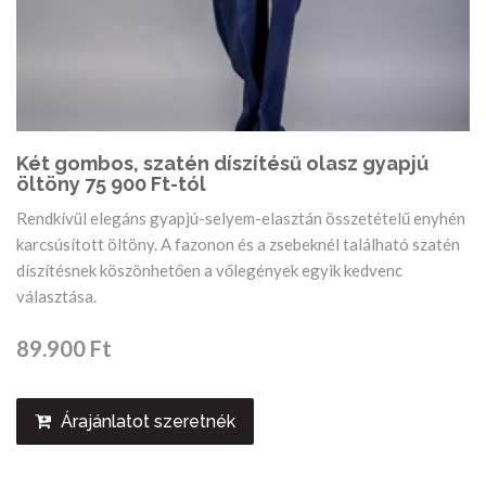
Két gombos, szatén díszítésű olasz gyapjú
öltöny 75 900 Ft-tól
Rendkívül elegáns gyapjú-selyem-elasztán összetételű enyhén
karcsúsított öltöny. A fazonon és a zsebeknél található szatén
díszítésnek köszönhetően a vőlegények egyik kedvenc
választása.
89.900 Ft
Árajánlatot szeretnék