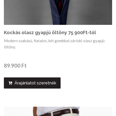
Kockás olasz gyapjú öltöny 75 900Ft-tól
Modern szabású, fiatalos, két gombbal záródó olasz gyapjú
öltöny.
89.900 Ft
Árajánlatot szeretnék