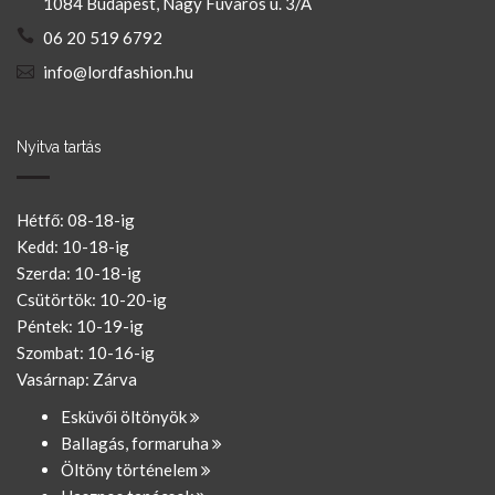
1084 Budapest, Nagy Fuvaros u. 3/A
06 20 519 6792
info@lordfashion.hu
Nyitva tartás
Hétfő: 08-18-ig
Kedd: 10-18-ig
Szerda: 10-18-ig
Csütörtök: 10-20-ig
Péntek: 10-19-ig
Szombat: 10-16-ig
Vasárnap: Zárva
Esküvői öltönyök
Ballagás, formaruha
Öltöny történelem