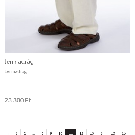
len nadrág
Len nadrág
23.300 Ft
global.previous
1
2
...
8
9
10
11
12
13
14
15
16