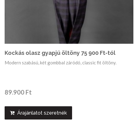
Kockás olasz gyapjú öltöny 75 900 Ft-tól
Modern szabású, két gombbal záródó, classic fit öltöny.
89.900 Ft
Árajánlatot szeretnék