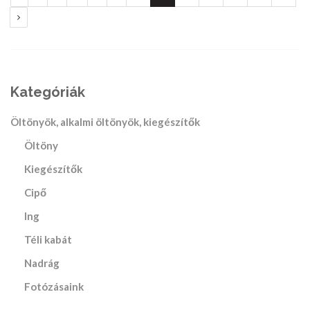
global.next
Kategóriák
Öltönyök, alkalmi öltönyök, kiegészítők
Öltöny
Kiegészítők
Cipő
Ing
Téli kabát
Nadrág
Fotózásaink