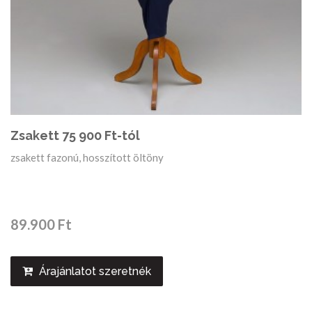
Zsakett 75 900 Ft-tól
zsakett fazonú, hosszított öltöny
89.900 Ft
Árajánlatot szeretnék