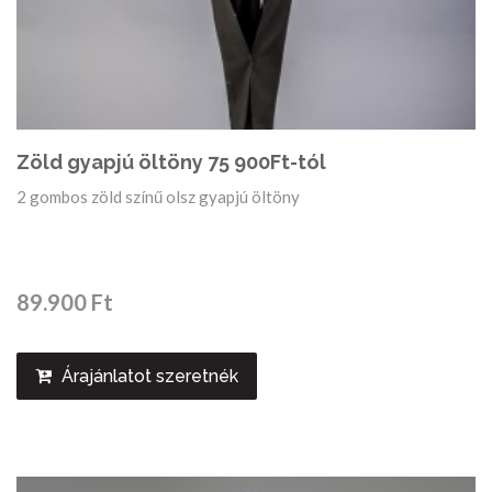
Zöld gyapjú öltöny 75 900Ft-tól
2 gombos zöld színű olsz gyapjú öltöny
89.900 Ft
Árajánlatot szeretnék