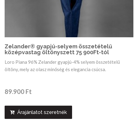
Zelander® gyapjú-selyem összetételű
középvastag öltönyszett 75 900Ft-tól
Loro Piana 96% Zelander gyapjú-4% selyem összetételű
öltöny, mely az olasz minőség és elegancia csúcsa.
89.900 Ft
Árajánlatot szeretnék