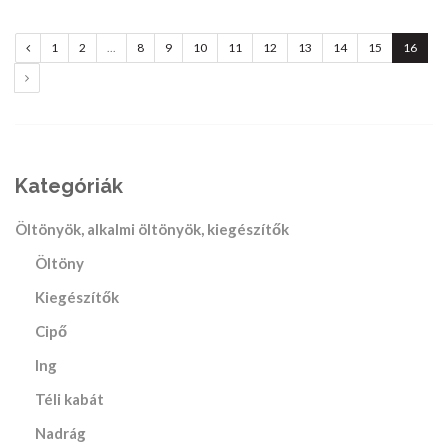
global.previous
1
2
...
8
9
10
11
12
13
14
15
16
global.next
Kategóriák
Öltönyök, alkalmi öltönyök, kiegészítők
Öltöny
Kiegészítők
Cipő
Ing
Téli kabát
Nadrág