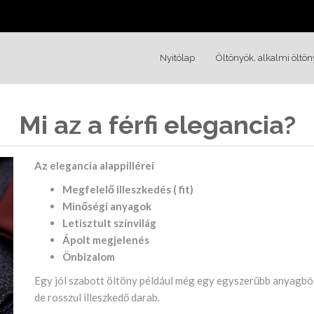
Nyitólap
Öltönyök, alkalmi öltön
Mi az a férfi elegancia?
Az elegancia alappillérei
Megfelelő illeszkedés ( fit)
Minőségi anyagok
Letisztult színvilág
Ápolt megjelenés
Önbizalom
Egy jól szabott öltöny például még egy egyszerűbb anyagból 
de rosszul illeszkedő darab.