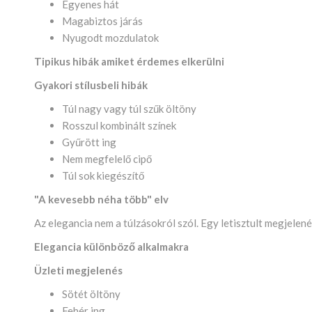
Egyenes hát
Magabiztos járás
Nyugodt mozdulatok
Tipikus hibák amiket érdemes elkerülni
Gyakori stílusbeli hibák
Túl nagy vagy túl szűk öltöny
Rosszul kombinált színek
Gyűrött ing
Nem megfelelő cipő
Túl sok kiegészítő
"A kevesebb néha több" elv
Az elegancia nem a túlzásokról szól. Egy letisztult megjelen
Elegancia különböző alkalmakra
Üzleti megjelenés
Sötét öltöny
Fehér ing