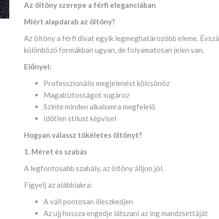
Az öltöny szerepe a férfi eleganciában
Miért alapdarab az öltöny?
Az öltöny a férfi divat egyik legmeghatározóbb eleme. Évsz
különböző formákban ugyan, de folyamatosan jelen van.
Előnyei:
Professzionális megjelenést kölcsönöz
Magabiztosságot sugároz
Szinte minden alkalomra megfelelő
Időtlen stílust képvisel
Hogyan válassz tökéletes öltönyt?
1. Méret és szabás
A legfontosabb szabály, az öltöny álljon jól.
Figyelj az alábbiakra:
A váll pontosan illeszkedjen
Az ujj hossza engedje látszani az ing mandzsettáját