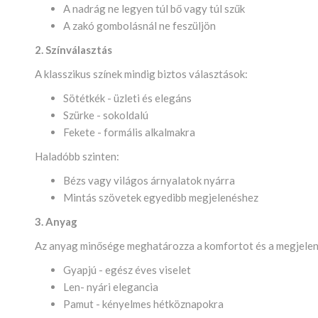
A nadrág ne legyen túl bő vagy túl szűk
A zakó gombolásnál ne feszüljön
2. Színválasztás
A klasszikus színek mindig biztos választások:
Sötétkék - üzleti és elegáns
Szürke - sokoldalú
Fekete - formális alkalmakra
Haladóbb szinten:
Bézs vagy világos árnyalatok nyárra
Mintás szövetek egyedibb megjelenéshez
3. Anyag
Az anyag minősége meghatározza a komfortot és a megjelené
Gyapjú - egész éves viselet
Len- nyári elegancia
Pamut - kényelmes hétköznapokra