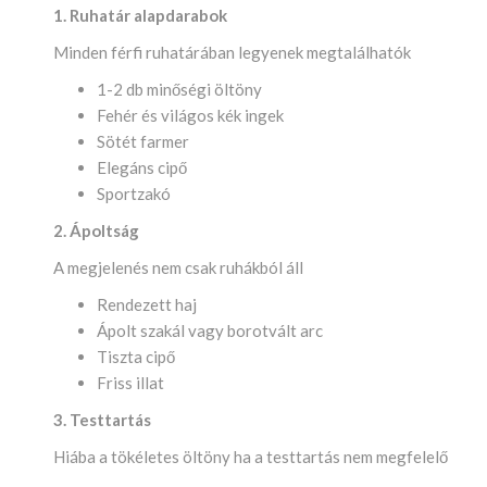
1. Ruhatár alapdarabok
Minden férfi ruhatárában legyenek megtalálhatók
1-2 db minőségi öltöny
Fehér és világos kék ingek
Sötét farmer
Elegáns cipő
Sportzakó
2. Ápoltság
A megjelenés nem csak ruhákból áll
Rendezett haj
Ápolt szakál vagy borotvált arc
Tiszta cipő
Friss illat
3. Testtartás
Hiába a tökéletes öltöny ha a testtartás nem megfelelő