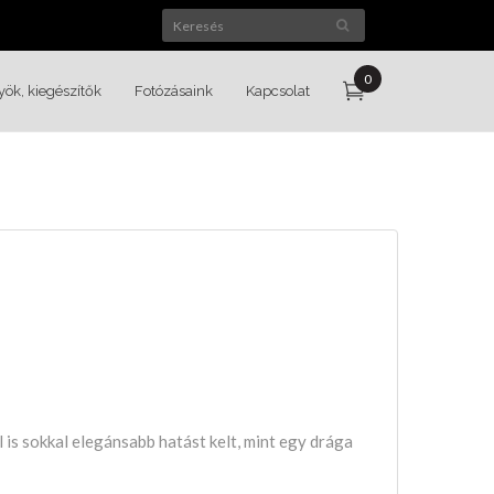
0
yök, kiegészítők
Fotózásaink
Kapcsolat
is sokkal elegánsabb hatást kelt, mint egy drága