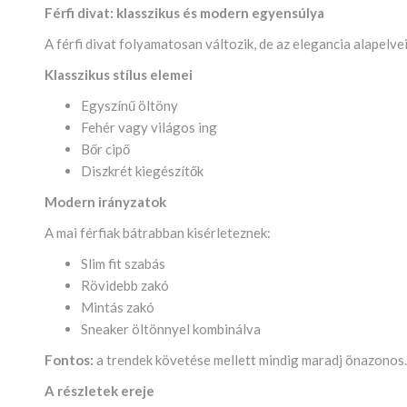
Férfi divat: klasszikus és modern egyensúlya
A férfi divat folyamatosan változik, de az elegancia alapelv
Klasszikus stílus elemei
Egyszínű öltöny
Fehér vagy világos ing
Bőr cipő
Diszkrét kiegészítők
Modern irányzatok
A mai férfiak bátrabban kisérleteznek:
Slim fit szabás
Rövidebb zakó
Mintás zakó
Sneaker öltönnyel kombinálva
Fontos:
a trendek követése mellett mindig maradj önazonos
A részletek ereje