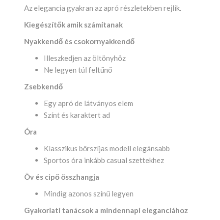
Az elegancia gyakran az apró részletekben rejlik.
Kiegészítők amik számítanak
Nyakkendő és csokornyakkendő
Illeszkedjen az öltönyhöz
Ne legyen túl feltűnő
Zsebkendő
Egy apró de látványos elem
Színt és karaktert ad
Óra
Klasszikus bőrszíjas modell elegánsabb
Sportos óra inkább casual szettekhez
Öv és cipő összhangja
Mindig azonos színű legyen
Gyakorlati tanácsok a mindennapi eleganciához