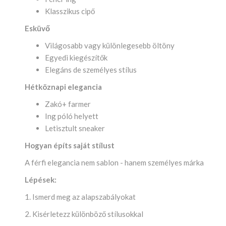
Klasszikus cipő
Esküvő
Világosabb vagy különlegesebb öltöny
Egyedi kiegészítők
Elegáns de személyes stílus
Hétköznapi elegancia
Zakó+ farmer
Ing póló helyett
Letisztult sneaker
Hogyan építs saját stílust
A férfi elegancia nem sablon - hanem személyes márka
Lépések:
1. Ismerd meg az alapszabályokat
2. Kisérletezz különböző stílusokkal