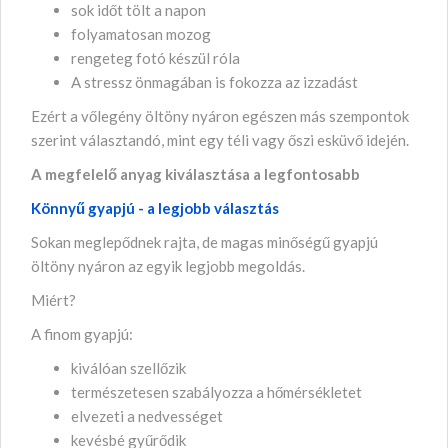
sok időt tölt a napon
folyamatosan mozog
rengeteg fotó készül róla
A stressz önmagában is fokozza az izzadást
Ezért a vőlegény öltöny nyáron egészen más szempontok
szerint választandó, mint egy téli vagy őszi esküvő idején.
A megfelelő anyag kiválasztása a legfontosabb
Könnyű gyapjú - a legjobb választás
Sokan meglepődnek rajta, de magas minőségű gyapjú
öltöny nyáron az egyik legjobb megoldás.
Miért?
A finom gyapjú:
kiválóan szellőzik
természetesen szabályozza a hőmérsékletet
elvezeti a nedvességet
kevésbé gyűrődik