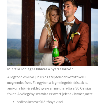
Miért különleges kihívás a nyári esküvő?
A legtöbb esküvő június és szeptember között kerül
megrendezésre. Ez egyben a legmelegebb időszak is,
amikor a hőmérséklet gyakran meghaladja a 30 Celsius
fokot. A vőlegény számára ez azért jelent kihívást, mert:
órákon keresztül öltönyt visel