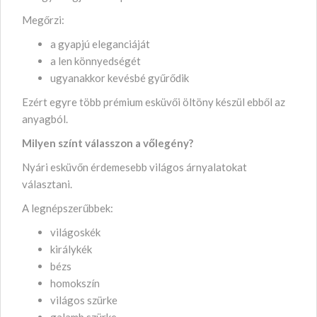
Megőrzi:
a gyapjú eleganciáját
a len könnyedségét
ugyanakkor kevésbé gyűrődik
Ezért egyre több prémium esküvői öltöny készül ebből az
anyagból.
Milyen színt válasszon a vőlegény?
Nyári esküvőn érdemesebb világos árnyalatokat
választani.
A legnépszerűbbek:
világoskék
királykék
bézs
homokszín
világos szürke
galamb szürke