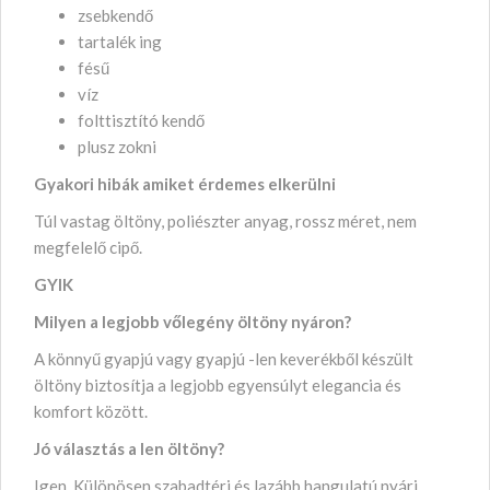
zsebkendő
tartalék ing
fésű
víz
folttisztító kendő
plusz zokni
Gyakori hibák amiket érdemes elkerülni
Túl vastag öltöny, poliészter anyag, rossz méret, nem
megfelelő cipő.
GYIK
Milyen a legjobb vőlegény öltöny nyáron?
A könnyű gyapjú vagy gyapjú -len keverékből készült
öltöny biztosítja a legjobb egyensúlyt elegancia és
komfort között.
Jó választás a len öltöny?
Igen. Különösen szabadtéri és lazább hangulatú nyári