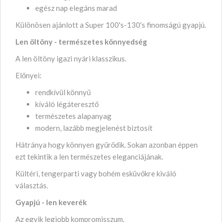
egész nap elegáns marad
Különösen ajánlott a Super 100's-130's finomságú gyapjú.
Len öltöny - természetes könnyedség
A len öltöny igazi nyári klasszikus.
Előnyei:
rendkívül könnyű
kíváló légáteresztő
természetes alapanyag
modern, lazább megjelenést biztosít
Hátránya hogy könnyen gyűrődik. Sokan azonban éppen
ezt tekintik a len természetes eleganciájának.
Kültéri, tengerparti vagy bohém esküvőkre kiváló
választás.
Gyapjú - len keverék
Az egyik legjobb kompromisszum.