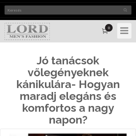
0
Toggle
Navigat
Jó tanácsok
vőlegényeknek
kánikulára- Hogyan
maradj elegáns és
komfortos a nagy
napon?