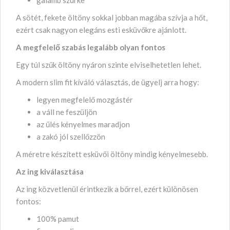
A sötét, fekete öltöny sokkal jobban magába szívja a hőt,
ezért csak nagyon elegáns esti esküvőkre ajánlott.
A megfelelő szabás legalább olyan fontos
Egy túl szűk öltöny nyáron szinte elviselhetetlen lehet.
A modern slim fit kíváló választás, de ügyelj arra hogy:
legyen megfelelő mozgástér
a váll ne feszüljön
az űlés kényelmes maradjon
a zakó jól szellőzzön
A méretre készített esküvői öltöny mindig kényelmesebb.
Az ing kiválasztása
Az ing közvetlenül érintkezik a bőrrel, ezért különösen
fontos:
100% pamut