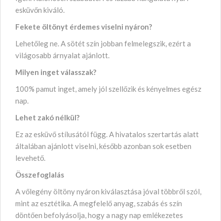
esküvőn kiváló.
Fekete öltönyt érdemes viselni nyáron?
Lehetőleg ne. A sötét szín jobban felmelegszik, ezért a
világosabb árnyalat ajánlott.
Milyen inget válasszak?
100% pamut inget, amely jól szellőzik és kényelmes egész
nap.
Lehet zakó nélkül?
Ez az esküvő stílusától függ. A hivatalos szertartás alatt
általában ajánlott viselni, később azonban sok esetben
levehető.
Összefoglalás
A vőlegény öltöny nyáron kiválasztása jóval többről szól,
mint az esztétika. A megfelelő anyag, szabás és szín
döntően befolyásolja, hogy a nagy nap emlékezetes