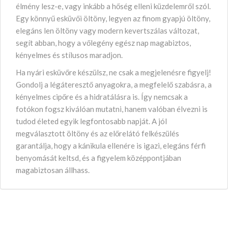
élmény lesz-e, vagy inkább a hőség elleni küzdelemről szól.
Egy könnyű esküvői öltöny, legyen az finom gyapjú öltöny,
elegáns len öltöny vagy modern kevertszálas változat,
segít abban, hogy a vőlegény egész nap magabiztos,
kényelmes és stílusos maradjon.
Ha nyári esküvőre készülsz, ne csak a megjelenésre figyelj!
Gondolj a légáteresztő anyagokra, a megfelelő szabásra, a
kényelmes cipőre és a hidratálásra is. Így nemcsak a
fotókon fogsz kiválóan mutatni, hanem valóban élvezni is
tudod életed egyik legfontosabb napját. A jól
megválasztott öltöny és az előrelátó felkészülés
garantálja, hogy a kánikula ellenére is igazi, elegáns férfi
benyomását keltsd, és a figyelem középpontjában
magabiztosan állhass.