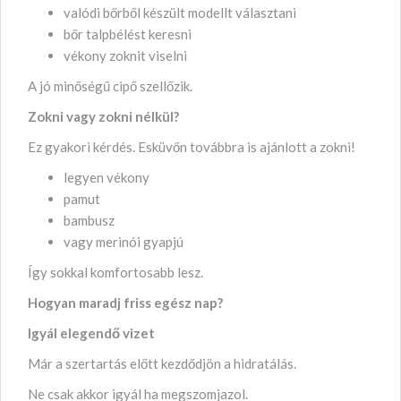
valódi bőrből készült modellt választani
bőr talpbélést keresni
vékony zoknit viselni
A jó minőségű cipő szellőzik.
Zokni vagy zokni nélkül?
Ez gyakori kérdés. Esküvőn továbbra is ajánlott a zokni!
legyen vékony
pamut
bambusz
vagy merinói gyapjú
Így sokkal komfortosabb lesz.
Hogyan maradj friss egész nap?
Igyál elegendő vizet
Már a szertartás előtt kezdődjön a hidratálás.
Ne csak akkor igyál ha megszomjazol.