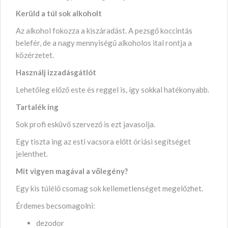
Kerüld a túl sok alkoholt
Az alkohol fokozza a kiszáradást. A pezsgő koccintás
belefér, de a nagy mennyiségű alkoholos ital rontja a
közérzetet.
Használj izzadásgátlót
Lehetőleg előző este és reggel is, így sokkal hatékonyabb.
Tartalék ing
Sok profi esküvő szervező is ezt javasolja.
Egy tiszta ing az esti vacsora előtt óriási segítséget
jelenthet.
Mit vigyen magával a vőlegény?
Egy kis túlélő csomag sok kellemetlenséget megelőzhet.
Érdemes becsomagolni:
dezodor