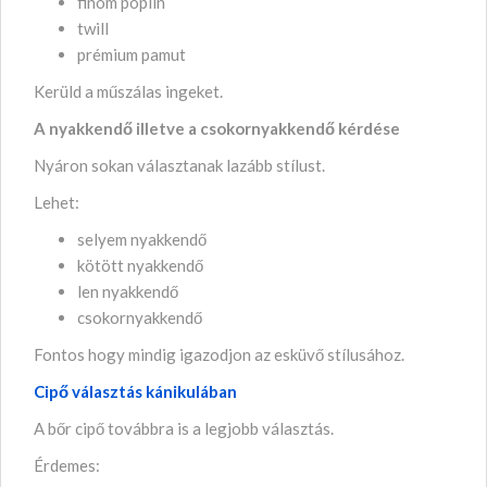
finom poplin
twill
prémium pamut
Kerüld a műszálas ingeket.
A nyakkendő illetve a csokornyakkendő kérdése
Nyáron sokan választanak lazább stílust.
Lehet:
selyem nyakkendő
kötött nyakkendő
len nyakkendő
csokornyakkendő
Fontos hogy mindig igazodjon az esküvő stílusához.
Cipő választás kánikulában
A bőr cipő továbbra is a legjobb választás.
Érdemes: