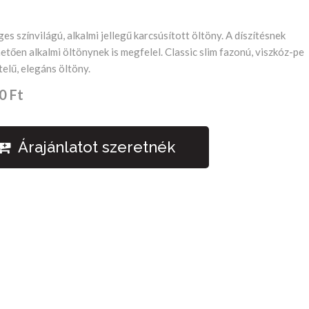
es színvilágú, alkalmi jellegű karcsúsított öltöny. A díszítésnek
tően alkalmi öltönynek is megfelel. Classic slim fazonú, viszkóz-pe
elű, elegáns öltöny.
0 Ft
Árajánlatot szeretnék