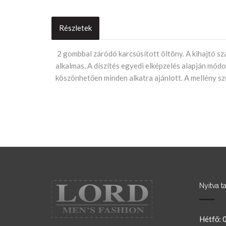
Részletek
Product
2 gombbal záródó karcsúsított öltöny.
A kihajtó sz
alkalmas.
A díszítés egyedi elképzelés alapján módo
Description
köszönhetően minden alkatra ajánlott.
A mellény sz
Nyitva ta
Hétfő: 