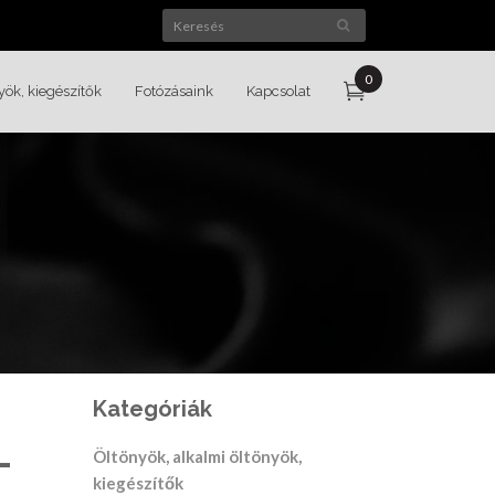
0
yök, kiegészítők
Fotózásaink
Kapcsolat
Kategóriák
-
Öltönyök, alkalmi öltönyök,
kiegészítők