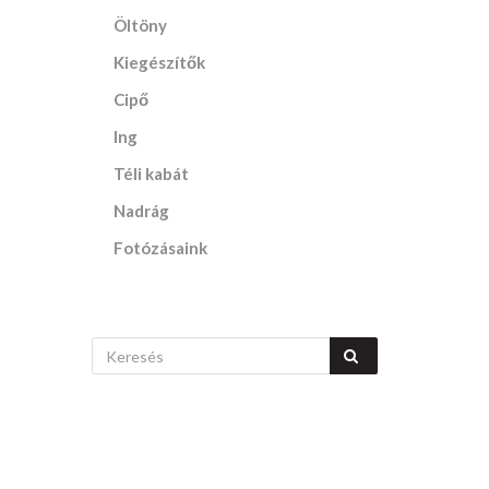
Öltöny
Kiegészítők
Cipő
Ing
Téli kabát
Nadrág
Fotózásaink