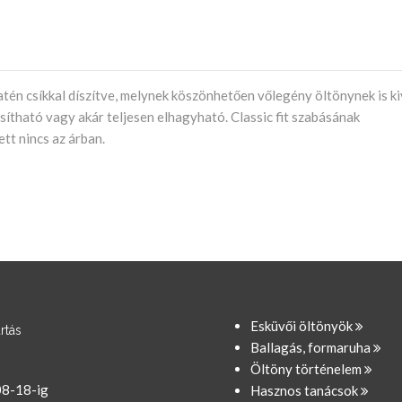
atén csíkkal díszítve, melynek köszönhetően vőlegény öltönynek is k
sítható vagy akár teljesen elhagyható. Classic fit szabásának
ett nincs az árban.
Esküvői öltönyök
rtás
Ballagás, formaruha
Öltöny történelem
08-18-ig
Hasznos tanácsok