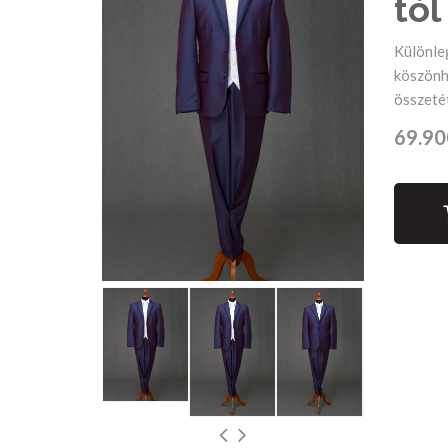
tól
Különleg
köszönhe
összetét
69.90