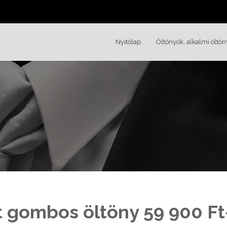
Nyitólap
Öltönyök, alkalmi öltön
t gombos öltöny 59 900 Ft