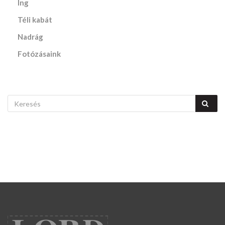
Ing
Téli kabát
Nadrág
Fotózásaink