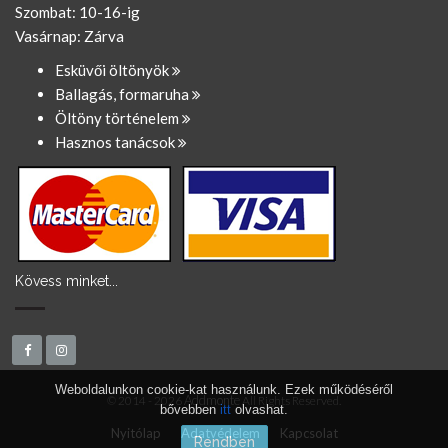
Szombat: 10-16-ig
Vasárnap: Zárva
Esküvői öltönyök
Ballagás, formaruha
Öltöny történelem
Hasznos tanácsok
Kövess minket...
Weboldalunkon cookie-kat használunk. Ezek működéséről
Addmonte
© 2014 - 2026
All Rights Reserved.
bővebben
itt
olvashat.
Nyitólap
Adatvédelem
Kapcsolat