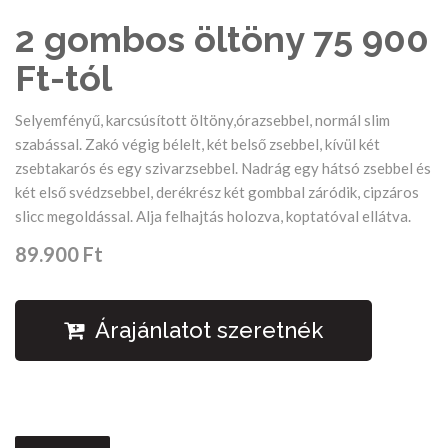
2 gombos öltöny 75 900
Ft-tól
Selyemfényű, karcsúsított öltöny,órazsebbel, normál slim
szabással. Zakó végig bélelt, két belső zsebbel, kívül két
zsebtakarós és egy szivarzsebbel. Nadrág egy hátsó zsebbel és
két első svédzsebbel, derékrész két gombbal záródik, cipzáros
slicc megoldással. Alja felhajtás holozva, koptatóval ellátva.
89.900 Ft
Árajánlatot szeretnék