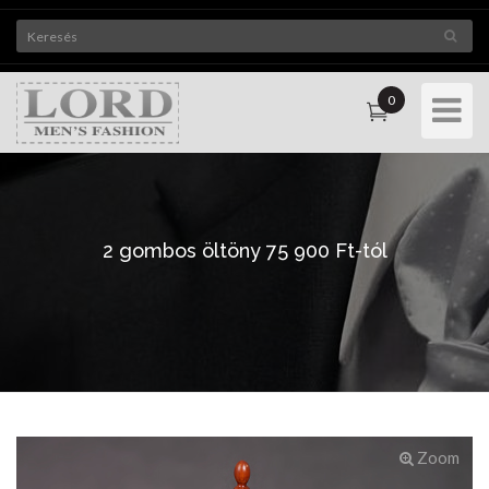
0
Toggle
Navigat
2 gombos öltöny 75 900 Ft-tól
Zoom