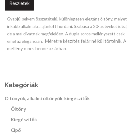
Részletek
Product
Gyapjú-selyem összetételű, különlegesen elegáns öltöny, melyet
inkább alkalmakra ajánlott hordani. Szabása a 20-as éveket idézi,
Description
de a mai divatnak megfelelően. A dupla soros mellényszett csak
Méretre készítés felár nélkül történik. A
emel az elegancián.
mellény nincs benne az árban.
Kategóriák
Öltönyök, alkalmi öltönyök, kiegészítők
Öltöny
Kiegészítők
Cipő