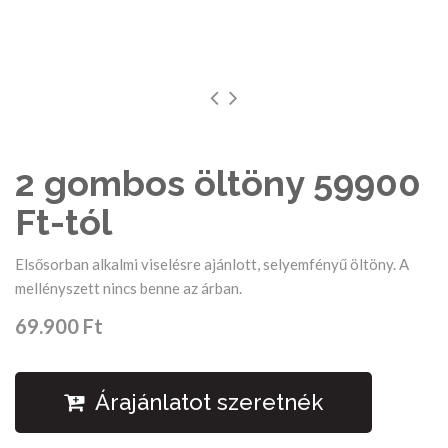
2 gombos öltöny 59900
Ft-tól
Elsősorban alkalmi viselésre ajánlott, selyemfényű öltöny. A
mellényszett nincs benne az árban.
69.900 Ft
Árajánlatot szeretnék