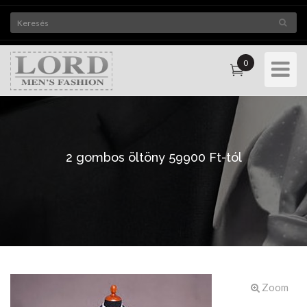
0
Toggle
Navigat
2 gombos öltöny 59900 Ft-tól
Zoom