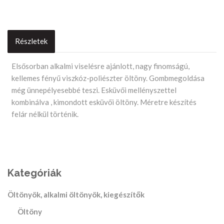
Részletek
Product
Elsősorban alkalmi viselésre ajánlott, nagy finomságú,
kellemes fényű viszkóz-poliészter öltöny. Gombmegoldása
Description
még ünnepélyesebbé teszi. Esküvői mellényszettel
kombinálva , kimondott esküvői öltöny. Méretre készítés
felár nélkül történik.
Kategóriák
Öltönyök, alkalmi öltönyök, kiegészítők
Öltöny