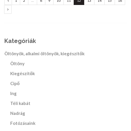
global.previous
1
2
...
8
9
10
11
12
13
14
15
16
global.next
Kategóriák
Öltönyök, alkalmi öltönyök, kiegészítők
Öltöny
Kiegészítők
Cipő
Ing
Téli kabát
Nadrág
Fotózásaink