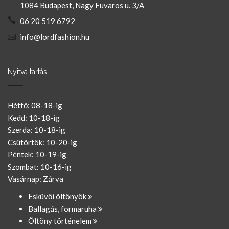
1084 Budapest, Nagy Fuvaros u. 3/A
06 20 519 6792
info@lordfashion.hu
Nyitva tartás
Hétfő: 08-18-ig
Kedd: 10-18-ig
Szerda: 10-18-ig
Csütörtök: 10-20-ig
Péntek: 10-19-ig
Szombat: 10-16-ig
Vasárnap: Zárva
Esküvői öltönyök
Ballagás, formaruha
Öltöny történelem