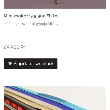
Mini zsakett 59 900 Ft-tól
különleges szabású gyapjú öltöny
69.900 Ft
Árajánlatot szeretnék