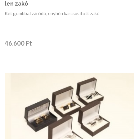
len zakó
Két gombbal záródó, enyhén karcsúsított zakó
46.600 Ft